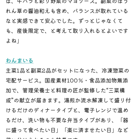
は、牛バラと彩り野菜のマヨソース。副菜のほう
れん草の醤油和えも含め、バランスが取れている
なと実感できて安心でした。ずっとじゃなくて
も、産後限定で、と考えて取り入れるとよいです
よね」
わんまいる
主菜1品と副菜2品がセットになった、冷凍惣菜の
宅配サービス。国産素材100％・食品添加物無添
加で、管理栄養士と料理の匠が監修した“三菜構
成”の献立が届きます。湯煎か流水解凍して盛り付
けるだけのディナータイプと、電子レンジで温め
るだけ、洗い物も不要な弁当タイプがあり、「器
に盛って食べたい日」「楽に済ませたい日」など