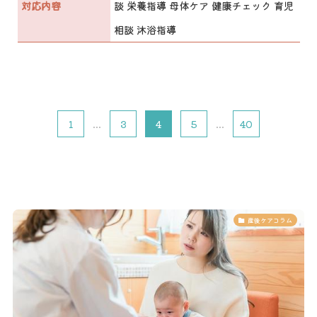
対応内容
談 栄養指導 母体ケア 健康チェック 育児
相談 沐浴指導
1
...
3
4
5
...
40
産後ケアコラム