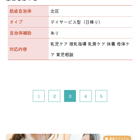
助成自治体
北区
タイプ
デイサービス型（日帰り）
自治体補助
あり
乳児ケア 授乳指導 乳房ケア 休養 母体ケ
対応内容
ア 育児相談
1
2
3
4
5
産後ケアコラム