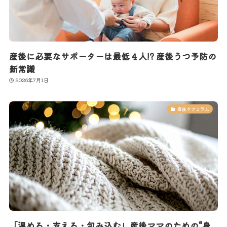
産後に必要なサポーターは最低４人!? 産後うつ予防の
新常識
2026年7月1日
産後ケアコラム
「温める・支える・包み込む」産後ママのための“身