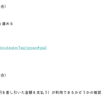
場合）
を進める
idouteate/faq/ippan#qa2
場合）
円を差し引いた金額を支払う）が利用できるかどうかの確認