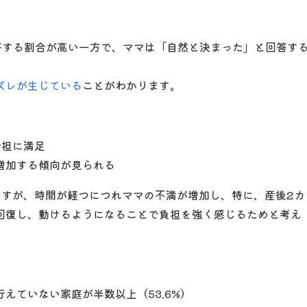
答する割合が高い一方で、ママは「自然と決まった」と回答す
ズレが生じている
ことがわかります。
分担に満足
増加する傾向が見られる
ますが、時間が経つにつれママの不満が増加し、特に、産後2カ
回復し、動けるようになることで負担を強く感じるためと考え
えていない家庭が半数以上（53.6%）