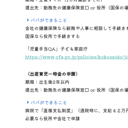
提出先：勤務先の健康保険窓口 or 役所（国保の
パパができること
会社の健康保険なら総務や人事に相談して手続き
国保なら役所で手続きする
「児童手当QA」子ども家庭庁
https://www.cfa.go.jp/policies/kokoseido/j
〈
出産育児一時金の申請〉
期限：出生後2年以内
提出先：勤務先の健康保険窓口 or 役所（国保の
パパができること
病院で「直接支払制度」（退院時に、支給４２万
必要なら役所や会社で申請