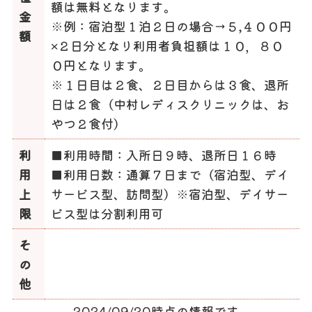
額は無料となります。
金
※例：宿泊型１泊２日の場合→５,４００円
額
×２日分となり利用者負担額は１０，８０
０円となります。
※１日目は２食、２日目からは３食、退所
日は２食（中村レディスクリニックは、お
やつ２食付）
利
■利用時間：入所日９時、退所日１６時
用
■利用日数：通算７日まで（宿泊型、デイ
上
サービス型、訪問型）※宿泊型、デイサー
限
ビス型は分割利用可
そ
の
他
2024/09/20時点の情報です