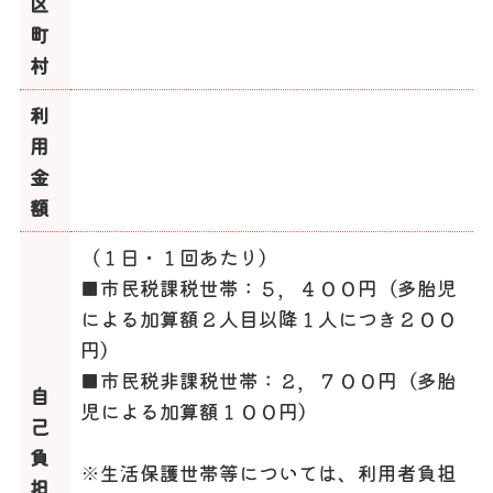
区
町
村
利
用
金
額
（１日・１回あたり）
■市民税課税世帯：５，４００円（多胎児
による加算額２人目以降１人につき２００
円）
■市民税非課税世帯：２，７００円（多胎
自
児による加算額１００円）
己
負
※生活保護世帯等については、利用者負担
担