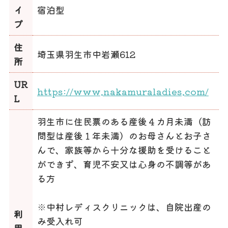
イ
宿泊型
プ
住
埼玉県羽生市中岩瀬612
所
UR
https://www.nakamuraladies.com/
L
羽生市に住民票のある産後４カ月未満（訪
問型は産後１年未満）のお母さんとお子さ
んで、家族等から十分な援助を受けること
ができず、育児不安又は心身の不調等があ
る方
※中村レディスクリニックは、自院出産の
利
み受入れ可
用