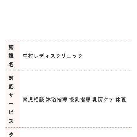
施
設
中村レディスクリニック
名
対
応
サ
育児相談 沐浴指導 授乳指導 乳房ケア 休養
ー
ビ
ス
タ