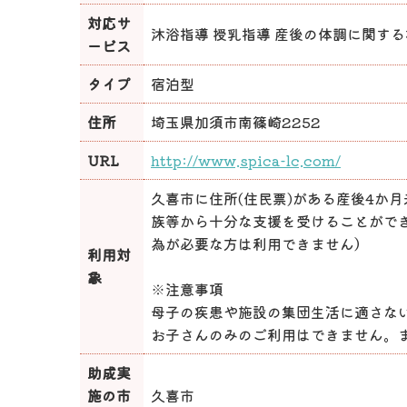
対応サ
沐浴指導 授乳指導 産後の体調に関する
ービス
タイプ
宿泊型
住所
埼玉県加須市南篠崎2252
URL
http://www.spica-lc.com/
久喜市に住所(住民票)がある産後4か
族等から十分な支援を受けることがで
為が必要な方は利用できません）
利用対
象
※注意事項
母子の疾患や施設の集団生活に適さな
お子さんのみのご利用はできません。
助成実
施の市
久喜市