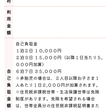
村
利
用
金
額
自己負担金
１泊２日 １０,０００円
２泊３日 １５,０００円（以降１日当たり５,
０００円加算）
自
６泊７日 ３５,０００円
己
※多胎児の場合は、２人目以降お子さま１
負
人あたり１日２,０００円が加算されます。
担
※住民税非課税世帯・生活保護世帯は免除
金
制度があります。免除を希望される場合
額
は、世帯全員分の住民税非課税証明書また