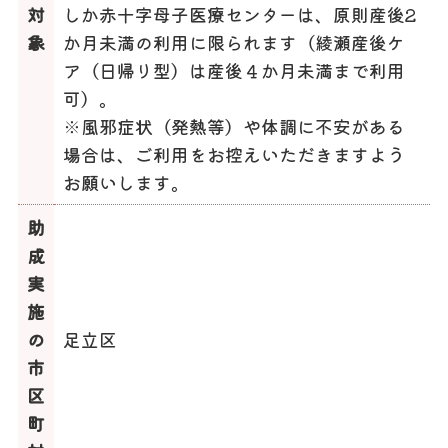
対
しか赤十字母子医療センターは、原則産後2
象
か月未満の利用に限られます（綾瀬産後ケ
ア（日帰り型）は産後４か月未満まで利用
可）。
※風邪症状（発熱等）や体調に不安がある
場合は、ご利用をお控えいただきますよう
お願いします。
助
成
実
施
の
足立区
市
区
町