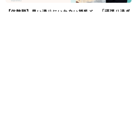
【体験談】思い通りにいかない授乳と、「頑張り過ぎ
なくていい」と思えたひと言〜目黒区の産後ケアに思
うこと〜
2026年6月16日
施設・サービスを探す