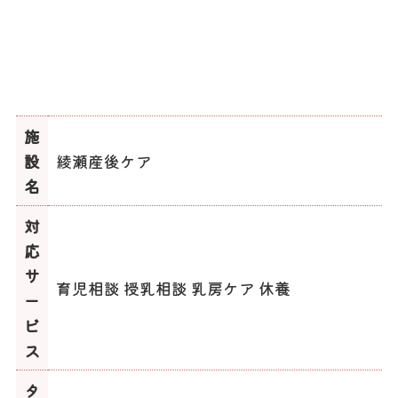
施
設
綾瀬産後ケア
名
対
応
サ
育児相談 授乳相談 乳房ケア 休養
ー
ビ
ス
タ