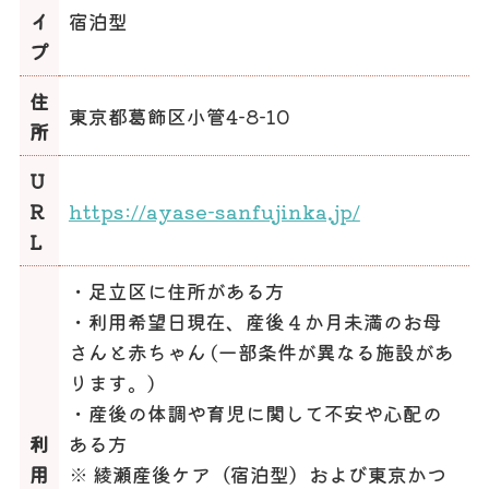
イ
宿泊型
プ
住
東京都葛飾区小管4-8-10
所
U
R
https://ayase-sanfujinka.jp/
L
・足立区に住所がある方
・利用希望日現在、産後４か月未満のお母
さんと赤ちゃん (一部条件が異なる施設があ
ります。)
・産後の体調や育児に関して不安や心配の
利
ある方
用
※ 綾瀬産後ケア（宿泊型）および東京かつ