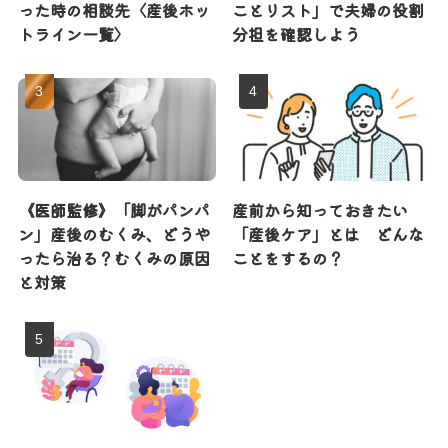
った時の相談先〈産後ホッ
ことリスト」で夫婦の役割
トライン一覧〉
分担を確認しよう
《医師監修》「脚がパンパ
産前から知っておきたい
ン」産後のむくみ、どうや
「産後ケア」とは どんな
ったら治る？むくみの原因
ことをするの？
と対策