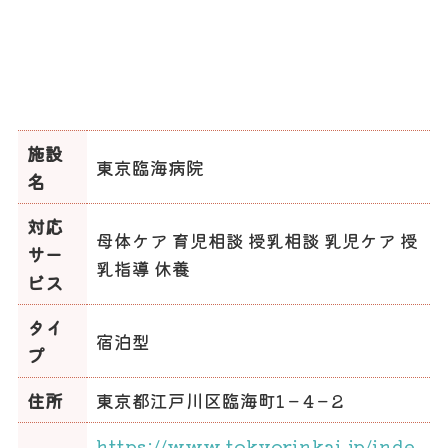
施設
東京臨海病院
名
対応
母体ケア 育児相談 授乳相談 乳児ケア 授
サー
乳指導 休養
ビス
タイ
宿泊型
プ
住所
東京都江戸川区臨海町1－4－2
https://www.tokyorinkai.jp/inde