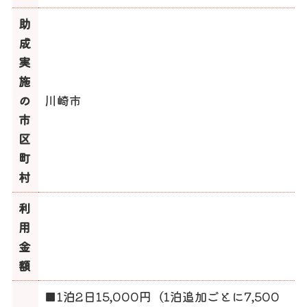
助
成
実
施
の
川崎市
市
区
町
村
利
用
金
額
■1泊2日15,000円（1泊追加ごとに7,500