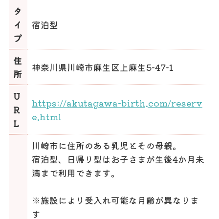
タ
イ
宿泊型
プ
住
神奈川県川崎市麻生区上麻生5-47-1
所
U
https://akutagawa-birth.com/reserv
R
e.html
L
川崎市に住所のある乳児とその母親。
宿泊型、日帰り型はお子さまが生後4か月未
満まで利用できます。
※施設により受入れ可能な月齢が異なりま
す