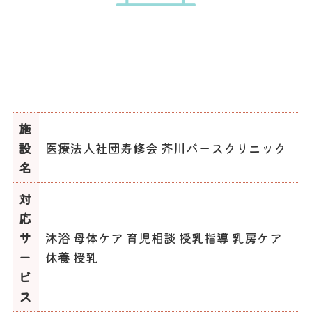
施
設
医療法人社団寿修会 芥川バースクリニック
名
対
応
サ
沐浴 母体ケア 育児相談 授乳指導 乳房ケア
ー
休養 授乳
ビ
ス