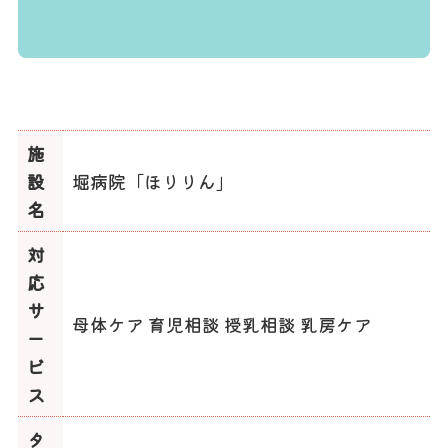
施
設
堀病院「ほりりん」
名
対
応
サ
母体ケア 育児相談 授乳相談 乳房ケア
ー
ビ
ス
タ