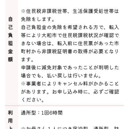
※住民税非課税世帯、生活保護受給世帯は
自
免除をします。
己
自己負担金の免除を希望される方で、転入
負
等により大和市で住民税課税状況が確認で
担
きない場合は、転入前に住民票があった市
金
町村から非課税証明書の取得が必要となり
額
ます。
申請後に減免対象であったことが判明した
場合でも、払い戻しは行いません。
※事業者によりキャンセル料がかかること
があります。お申し込み時に、必ずご確認
ください。
利
通所型：1回6時間
用
上
※お母さん１人につき宿泊型、通所型、訪