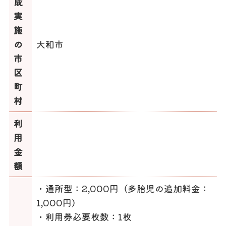
成
実
施
の
大和市
市
区
町
村
利
用
金
額
・通所型：2,000円（多胎児の追加料金：
1,000円）
・利用券必要枚数：1枚