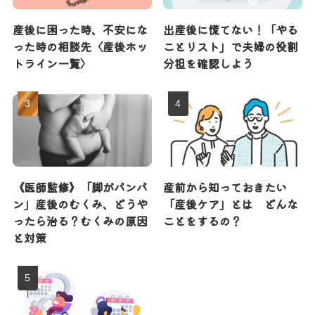
産後に困った時、不安にな
出産後に慌てない！「やる
った時の相談先〈産後ホッ
ことリスト」で夫婦の役割
トライン一覧〉
分担を確認しよう
《医師監修》「脚がパンパ
産前から知っておきたい
ン」産後のむくみ、どうや
「産後ケア」とは どんな
ったら治る？むくみの原因
ことをするの？
と対策