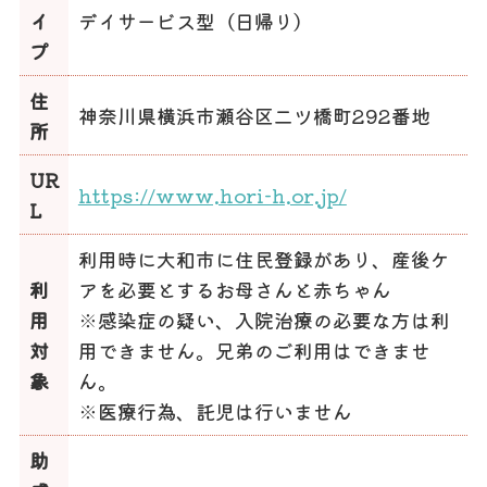
イ
デイサービス型（日帰り）
プ
住
神奈川県横浜市瀬谷区二ツ橋町292番地
所
UR
https://www.hori-h.or.jp/
L
利用時に大和市に住民登録があり、産後ケ
利
アを必要とするお母さんと赤ちゃん
用
※感染症の疑い、入院治療の必要な方は利
対
用できません。兄弟のご利用はできませ
象
ん。
※医療行為、託児は行いません
助